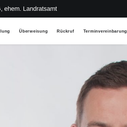
G, ehem. Landratsamt
llung
Überweisung
Rückruf
Terminvereinbarung