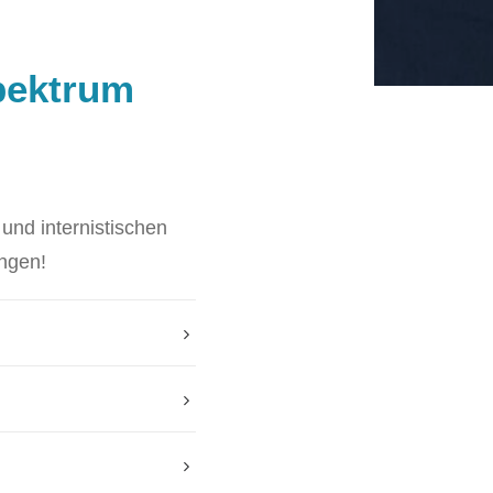
pektrum
und internistischen
ungen!