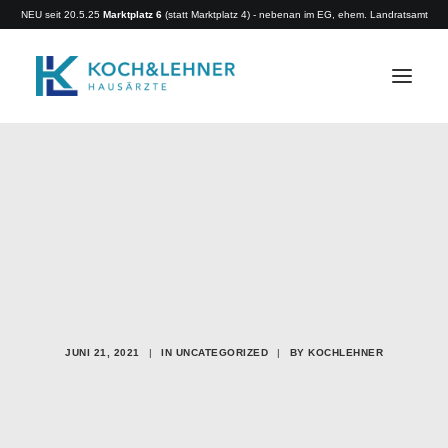
NEU seit 20.5.25
Marktplatz 6
(statt Marktplatz 4) - nebenan im EG, ehem. Landratsamt
Home
Aktuelles
Leistungen
Team
Räume
Rezeptbestellung
JUNI 21, 2021
|
IN
UNCATEGORIZED
|
BY
KOCHLEHNER
Überweisung
Rückruf
Terminvereinbarung