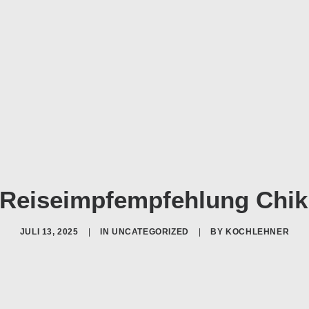
e Reiseimpfempfehlung Chi
JULI 13, 2025
|
IN
UNCATEGORIZED
|
BY
KOCHLEHNER