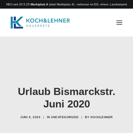
NEU seit 20.5.25
Marktplatz 6
(statt Marktplatz 4) - nebenan im EG, ehem. Landratsamt
Home
Aktuelles
Leistungen
Team
Urlaub Bismarckstr.
Räume
Rezeptbestellung
Juni 2020
Überweisung
JUNI 9, 2020
|
IN
UNCATEGORIZED
|
BY
KOCHLEHNER
Rückruf
Terminvereinbarung